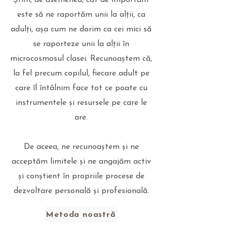
Știm, de asemenea, cât de important
este să
ne raportăm unii la alții, ca
adulți, așa cum ne dorim ca cei mici să
se raporteze unii la alții în
microcosmosul clasei
. Recunoaștem că,
la fel precum copilul, fiecare adult pe
care îl întâlnim face tot ce poate cu
instrumentele și resursele pe care le
are.
De aceea, ne recunoaștem și ne
acceptăm limitele și ne angajăm activ
și conștient în propriile procese de
dezvoltare personală și profesională.
Metoda noastră