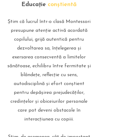
Educație
conștientă
Știm că lucrul într-o clasă Montessori
presupune
atenție activă
acordată
copilului,
grijă autentică
pentru
dezvoltarea sa, înțelegerea și
exersarea consecventă a limitelor
sănătoase
, echilibru între fermitate și
blândețe, reflecție cu sens,
autodisciplină și efort conștient
pentru depășirea prejudecăților,
credințelor și obiceiurilor personale
care pot deveni obstacole în
interacțiunea cu copiii.