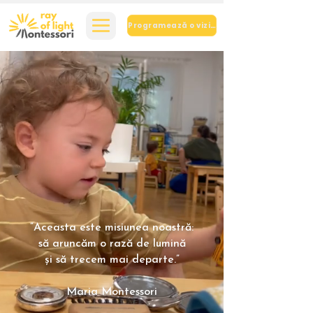
Programează o vizită
”Aceasta este misiunea noastră:
să aruncăm o rază de lumină
și să trecem mai departe.”
Maria Montessori