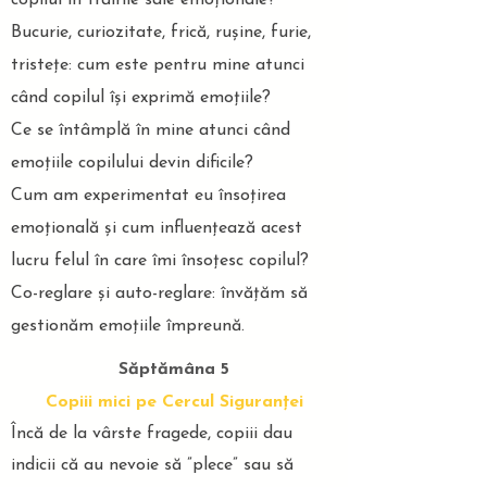
copilul în trăirile sale emoționale?
Bucurie, curiozitate, frică, rușine, furie,
tristețe: cum este pentru mine atunci
când copilul își exprimă emoțiile?
Ce se întâmplă în mine atunci când
emoțiile copilului devin dificile?
Cum am experimentat eu însoțirea
emoțională și cum influențează acest
lucru felul în care îmi însoțesc copilul?
Co-reglare și auto-reglare: învățăm să
gestionăm emoțiile împreună.
Săptămâna 5
Copiii mici pe Cercul Siguranței
Încă de la vârste fragede, copiii dau
indicii că au nevoie să ”plece” sau să