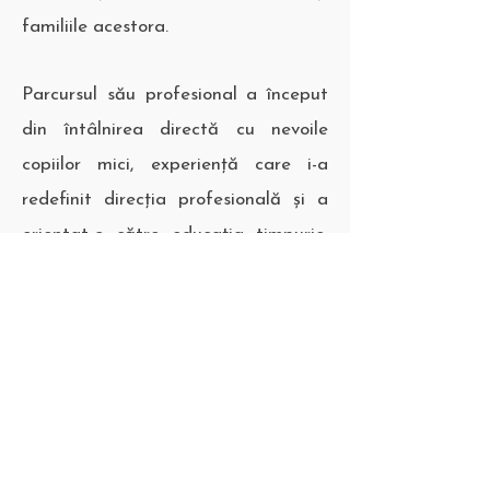
familiile acestora.
Parcursul său profesional a început
din întâlnirea directă cu nevoile
copiilor mici, experiență care i-a
redefinit direcția profesională și a
orientat-o către educația timpurie.
De-a lungul timpului, a completat
intuiția relațională cu studiu, cursuri,
reflecție și practică susținută la
clasă. Implicarea în proiectul Ray of
Light reflectă angajamentul său
pentru promovarea unei educații
timpurii bazate pe relație, respect și